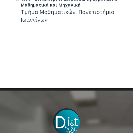
Mαθηματικά και Mηχανική
Tμήμα Mαθηματικών, Πανεπιστήμιο
Ιωαννίνων