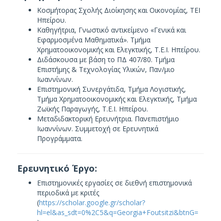
Κοσμήτορας Σχολής Διοίκησης και Οικονομίας, ΤΕΙ
Ηπείρου.
Καθηγήτρια, Γνωστικό αντικείμενο «Γενικά και
Εφαρμοσμένα Μαθηματικά». Τμήμα
Χρηματοοικονομικής και Ελεγκτικής, Τ.Ε.Ι. Ηπείρου.
Διδάσκουσα με βάση το ΠΔ 407/80. Tμήμα
Eπιστήμης & Tεχνολογίας Yλικών, Παν/μιο
Iωαννίνων.
Eπιστημονική Συνεργάτιδα, Τμήμα Λογιστικής,
Τμήμα Χρηματοοικονομικής και Ελεγκτικής, Τμήμα
Ζωϊκής Παραγωγής, T.E.I. Hπείρου.
Μεταδιδακτορική Eρευνήτρια. Πανεπιστήμιο
Ιωαννίνων. Συμμετοχή σε Ερευνητικά
Προγράμματα.
Ερευνητικό Έργο:
Επιστημονικές εργασίες σε διεθνή επιστημονικά
περιοδικά με κριτές
(
https://scholar.google.gr/scholar?
hl=el&as_sdt=0%2C5&q=Georgia+Foutsitzi&btnG=