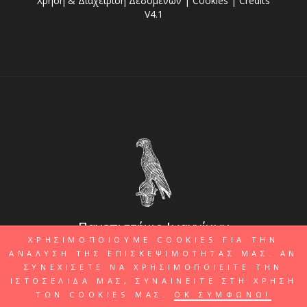
Χρήση & Διαχείριση Δεδομένων
|
Cookies
|
Credits
V4.1
Πανεπιστήμιο Ιωαννίνων
ΧΡΗΣΙΜΟΠΟΙΟΥΜΕ COOKIES ΓΙΑ ΤΗΝ
ΑΝΑΛΥΣΗ ΤΗΣ ΕΠΙΣΚΕΨΙΜΟΤΗΤΑΣ ΜΑΣ. ΑΝ
ΣΥΝΕΧΙΣΕΤΕ ΝΑ ΧΡΗΣΙΜΟΠΟΙΕΙΤΕ ΤΗΝ
ΙΣΤΟΣΕΛΙΔΑ ΜΑΣ, ΣΥΝΑΙΝΕΙΤΕ ΣΤΗ ΧΡΗΣΗ
ΤΩΝ COOKIES ΜΑΣ.
ΟΚ ΣΥΜΦΩΝΩ!