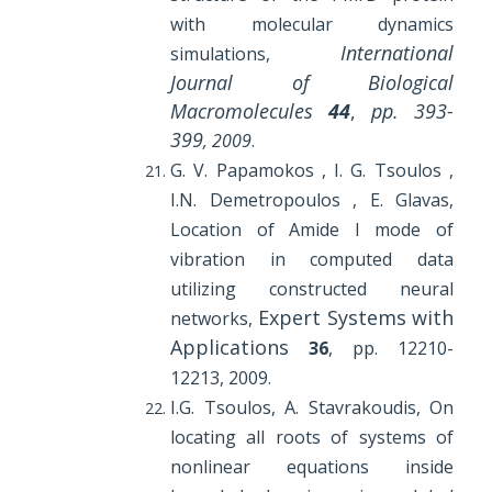
with molecular dynamics
International
simulations,
Journal of Biological
Macromolecules
44
,
pp. 393-
399
, 2009
.
G. V. Papamokos , I. G. Tsoulos ,
I.N. Demetropoulos , E. Glavas,
Location of Amide I mode of
vibration in computed data
utilizing constructed neural
Expert Systems with
networks,
Applications
36
, pp. 12210-
12213, 2009.
I.G. Tsoulos, A. Stavrakoudis, On
locating all roots of systems of
nonlinear equations inside