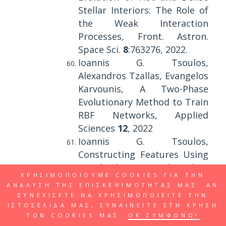
Stellar Interiors: The Role of
the Weak Interaction
Processes, Front. Astron.
Space Sci.
8
:763276, 2022.
Ioannis G. Tsoulos,
Alexandros Tzallas, Evangelos
Karvounis, A Two-Phase
Evolutionary Method to Train
RBF Networks, Applied
Sciences
12
, 2022
Ioannis G. Tsoulos,
Constructing Features Using
a Hybrid Genetic Algorithm,
ΧΡΗΣΙΜΟΠΟΙΟΥΜΕ COOKIES ΓΙΑ ΤΗΝ
Signals
2
, pp. 174-188, 2022.
ΑΝΑΛΥΣΗ ΤΗΣ ΕΠΙΣΚΕΨΙΜΟΤΗΤΑΣ ΜΑΣ. ΑΝ
Evangelos D. Spyrou, Ioannis
ΣΥΝΕΧΙΣΕΤΕ ΝΑ ΧΡΗΣΙΜΟΠΟΙΕΙΤΕ ΤΗΝ
G. Tsoulos, Chrysostomos
ΙΣΤΟΣΕΛΙΔΑ ΜΑΣ, ΣΥΝΑΙΝΕΙΤΕ ΣΤΗ ΧΡΗΣΗ
ΤΩΝ COOKIES ΜΑΣ.
ΟΚ ΣΥΜΦΩΝΩ!
Stylios, Applying and