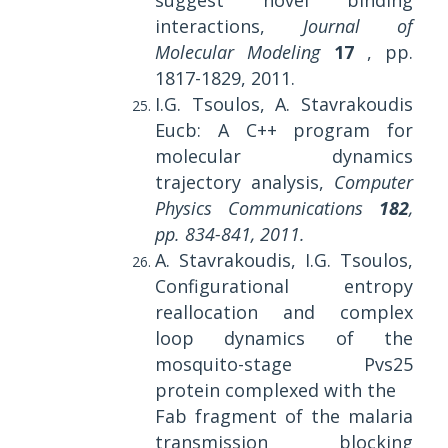
suggest novel binding
interactions,
Journal of
Molecular Modeling
17
, pp.
1817-1829, 2011.
I.G. Tsoulos, A. Stavrakoudis
Eucb: A C++ program for
molecular dynamics
trajectory analysis,
Computer
Physics Communications
182
,
pp. 834-841, 2011.
A. Stavrakoudis, I.G. Tsoulos,
Configurational entropy
reallocation and complex
loop dynamics of the
mosquito-stage Pvs25
protein complexed with the
Fab fragment of the malaria
transmission blocking