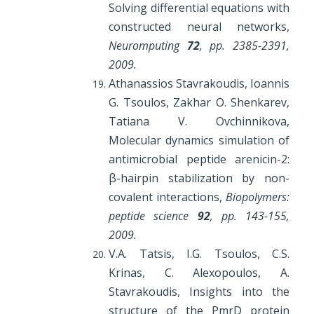
Solving differential equations with
constructed neural networks,
Neuromputing
72
, pp. 2385-2391,
2009.
Athanassios Stavrakoudis, Ioannis
G. Tsoulos, Zakhar O. Shenkarev,
Tatiana V. Ovchinnikova,
Molecular dynamics simulation of
antimicrobial peptide arenicin-2:
β-hairpin stabilization by non-
covalent interactions,
Biopolymers:
peptide science
92
, pp. 143-155,
2009.
V.A. Tatsis, I.G. Tsoulos, C.S.
Krinas, C. Alexopoulos, A.
Stavrakoudis, Insights into the
structure of the PmrD protein