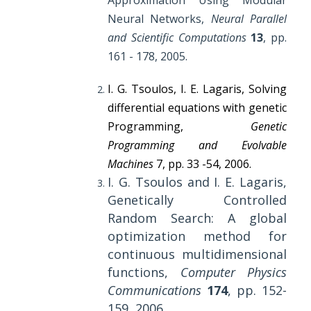
Approximation Using Modular
Neural Networks
,
Neural Parallel
and Scientific Computations
13
, pp.
161 - 178, 2005.
I. G. Tsoulos, I. E. Lagaris, Solving
differential equations with genetic
Programming,
Genetic
Programming and Evolvable
Machines
7
, pp. 33 -54, 2006.
I. G. Tsoulos and I. E. Lagaris,
Genetically Controlled
Random Search: A global
optimization method for
continuous multidimensional
functions,
Computer Physics
Communications
174
, pp. 152-
159, 2006.