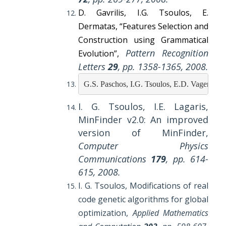
D. Gavrilis, I.G. Tsoulos, E.
Dermatas, “Features Selection and
Construction using Grammatical
Pattern Recognition
Evolution”,
Letters
29
, pp. 1358-1365, 2008.
G.S. Paschos, I.G. Tsoulos, E.D. Vagenas, S
I. G. Tsoulos, I.E. Lagaris,
MinFinder v2.0: An improved
version of MinFinder,
Computer Physics
Communications
179
, pp. 614-
615, 2008.
I. G. Tsoulos,
Modifications of real
code genetic algorithms for global
optimization
,
Applied Mathematics