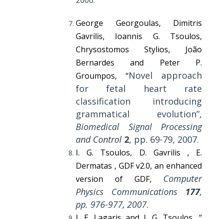
2006.
George Georgoulas, Dimitris
Gavrilis, Ioannis G. Tsoulos,
Chrysostomos Stylios, João
Bernardes and Peter P.
Novel approach
Groumpos, “
for fetal heart rate
classification introducing
grammatical evolution”,
Biomedical Signal Processing
and Control
2
, pp. 69-79, 2007.
I. G. Tsoulos, D. Gavrilis , E.
Dermatas , GDF v2.0, an enhanced
Computer
version of GDF,
Physics Communications
177
,
pp. 976-977, 2007.
I. E. Lagaris and I. G. Tsoulos, “