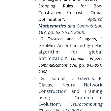
Stopping Rules for Box-
Constrained Stochastic Global
Applied
Optimization”,
Mathematics
and Computation
197
, pp. 622-632, 2008.
I.G. Tsoulos and I.E.Lagaris, “
GenMin: An enhanced genetic
algorithm for global
optimization
”,
Computer Physics
Communications
178
,
pp.
843-851,
2008.
I.G. Tsoulos, D. Gavrilis, E.
Glavas, “Neural Network
Construction and Training
using Grammatical
Evolution”,
Neurocomputing
72
, pp. 269-277, 2008.