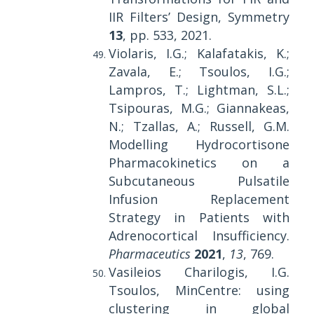
IIR Filters’ Design, Symmetry
13
, pp. 533, 2021.
Violaris, I.G.; Kalafatakis, K.;
Zavala, E.; Tsoulos, I.G.;
Lampros, T.; Lightman, S.L.;
Tsipouras, M.G.; Giannakeas,
N.; Tzallas, A.; Russell, G.M.
Modelling Hydrocortisone
Pharmacokinetics on a
Subcutaneous Pulsatile
Infusion Replacement
Strategy in Patients with
Adrenocortical Insufficiency.
Pharmaceutics
2021
,
13
, 769.
Vasileios Charilogis, I.G.
Tsoulos, MinCentre: using
clustering in global