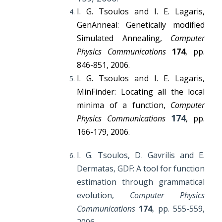
I. G. Tsoulos and I. E. Lagaris,
GenAnneal: Genetically modified
Simulated Annealing,
Computer
Physics Communications
174
, pp.
846-851, 2006.
I. G. Tsoulos and I. E. Lagaris,
MinFinder: Locating all the local
minima of a function,
Computer
174
Physics Communications
, pp.
166-179, 2006.
I. G. Tsoulos, D. Gavrilis and E.
Dermatas, GDF: A tool for function
estimation through grammatical
evolution,
Computer Physics
Communications
174
, pp. 555-559,