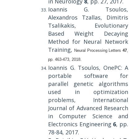
in Neurology
8
, pp. 27, 2017.
Ioannis G. Tsoulos,
Alexandros Tzallas, Dimitris
Tsalikakis, Evolutionary
Based Weight Decaying
Method for Neural Network
Training,
Neural Processing Letters
47
,
pp.
463-473,
2018.
Ioannis G. Tsoulos, OnePC: A
portable software for
parallel genetic algorithms
used in optimization
problems,
International
Journal of Advanced Research
in Computer Science and
Electronics Engineering
6
, pp.
78-84, 2017.