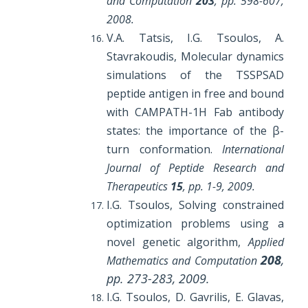
and Computation
203
, pp. 598-607,
2008.
V.A. Tatsis, I.G. Tsoulos, A.
Stavrakoudis, Molecular dynamics
simulations of the TSSPSAD
peptide antigen in free and bound
with CAMPATH-1H Fab antibody
states: the importance of the β-
turn conformation.
International
Journal of Peptide Research and
Therapeutics
15
, pp. 1-9, 2009.
I.G. Tsoulos, Solving constrained
optimization problems using a
novel genetic algorithm,
Applied
208
,
Mathematics and Computation
pp. 273-283, 2009.
I.G. Tsoulos, D. Gavrilis, E. Glavas,