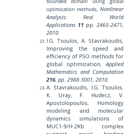
bounded domain using global
Nonlinear
optimization methods,
Analysis: Real World
Applications
11
pp.
2465-2471,
2010
.
I.G. Tsoulos, A. Stavrakoudis,
Improving the speed and
efficiency of PSO methods for
global optimization,
Applied
Mathematics and Computation
216
, pp. 2988-3001, 2010.
A. Stavrakoudis, I.G. Tsoulos,
K. Uray, F. Hudecz, V.
Apostolopoulos, Homology
modeling and molecular
dynamics simulations of
MUC1-9/H-2Kb complex