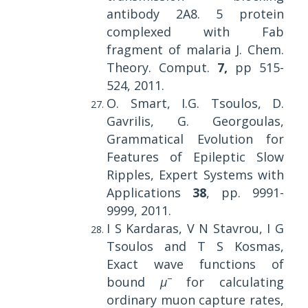
antibody 2A8. 5 protein
complexed with Fab
fragment of malaria J. Chem.
Theory. Comput.
7,
pp
515-
524, 2011.
O. Smart, I.G. Tsoulos, D.
Gavrilis, G. Georgoulas,
Grammatical Evolution for
Features of Epileptic Slow
Ripples,
Expert Systems with
Applications
38
, pp. 9991-
9999, 2011.
I S Kardaras, V N Stavrou, I G
Tsoulos and T S Kosmas,
Exact wave functions of
−
bound
μ
for calculating
ordinary muon capture rates,