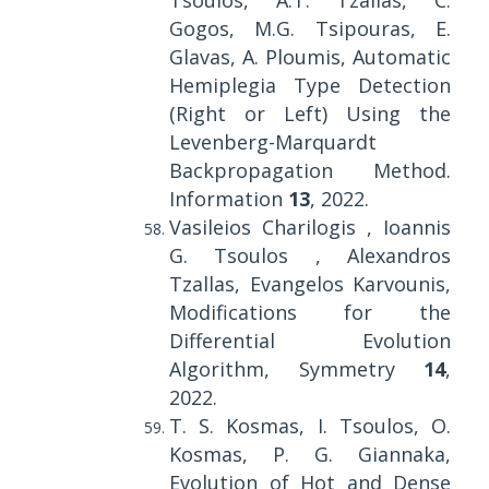
Tsoulos, A.T. Tzallas, C.
Gogos, M.G. Tsipouras, E.
Glavas, A. Ploumis, Automatic
Hemiplegia Type Detection
(Right or Left) Using the
Levenberg-Marquardt
Backpropagation Method.
Information
13
, 2022.
Vasileios Charilogis , Ioannis
G. Tsoulos , Alexandros
Tzallas, Evangelos Karvounis,
Modifications for the
Differential Evolution
Algorithm, Symmetry
14
,
2022.
T. S. Kosmas, I. Tsoulos, O.
Kosmas, P. G. Giannaka,
Evolution of Hot and Dense