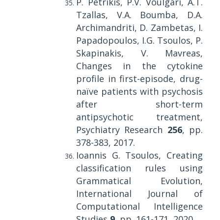
P. Petrikis, P.V. Voulgari, A.T.
Tzallas, V.A. Boumba, D.A.
Archimandriti, D. Zambetas, I.
Papadopoulos, I.G. Tsoulos, P.
Skapinakis, V. Mavreas,
Changes in the cytokine
profile in first-episode, drug-
naïve patients with psychosis
after short-term
antipsychotic treatment,
Psychiatry Research
256
, pp.
378-383, 2017.
Ioannis G. Tsoulos, Creating
classification rules using
Grammatical Evolution,
International Journal of
Computational Intelligence
Studies
9
, pp. 161-171, 2020.