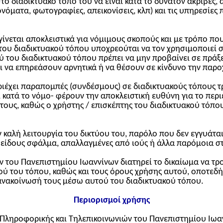
 διαδικτυακό τόπο του να είναι κατά το δυνατόν ακριβές, α
ονόματα, φωτογραφίες, απεικονίσεις, κλπ) και τις υπηρεσίες
ίνεται αποκλειστικά για νόμιμους σκοπούς και με τρόπο που
 του διαδικτυακού τόπου υποχρεούται να τον χρησιμοποιεί 
ύ του διαδικτυακού τόπου πρέπει να μην προβαίνει σε πράξ
 να επηρεάσουν αρνητικά ή να θέσουν σε κίνδυνο την παρο
εριέχει παραπομπές (συνδέσμους) σε διαδικτυακούς τόπους 
κατά το νόμο- φέρουν την αποκλειστική ευθύνη για το περι
τους, καθώς ο χρήστης / επισκέπτης του διαδικτυακού τόπο
καλή λειτουργία του δικτύου του, παρόλο που δεν εγγυάται 
ός είδους σφάλμα, απαλλαγμένες από ιούς ή άλλα παρόμοια στ
 του Πανεπιστημίου Ιωαννίνων διατηρεί το δικαίωμα να τρο
ού του τόπου, καθώς και τους όρους χρήσης αυτού, οποτεδήπ
ανακοίνωσή τους μέσω αυτού του διαδικτυακού τόπου.
Περιορισμοί χρήσης
 Πληροφορικής και Τηλεπικοινωνιών του Πανεπιστημίου Ιωαν