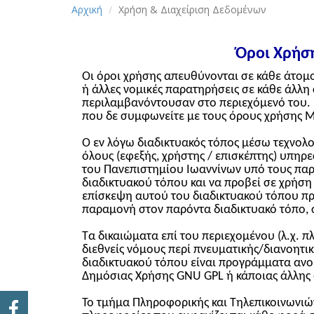
Αρχική
Χρήση & Διαχείριση Δεδομένων
Όροι Χρήσ
Οι όροι χρήσης απευθύνονται σε κάθε άτομ
ή άλλες νομικές παρατηρήσεις σε κάθε άλλη
περιλαμβανόντουσαν στο περιεχόμενό του. 
που δε συμφωνείτε με τους όρους χρήσης Μ
Ο εν λόγω διαδικτυακός τόπος μέσω τεχνολ
όλους (εφεξής, χρήστης / επισκέπτης) υπηρ
του Πανεπιστημίου Ιωαννίνων υπό τους παρα
διαδικτυακού τόπου και να προβεί σε χρήσ
επίσκεψη αυτού του διαδικτυακού τόπου π
παραμονή στον παρόντα διαδικτυακό τόπο,
Τα δικαιώματα επί του περιεχομένου (λ.χ. 
διεθνείς νόμους περί πνευματικής/διανοητι
διαδικτυακού τόπου είναι προγράμματα ανοικ
Δημόσιας Χρήσης GNU GPL ή κάποιας άλλης 
Το τμήμα Πληροφορικής και Τηλεπικοινωνιών