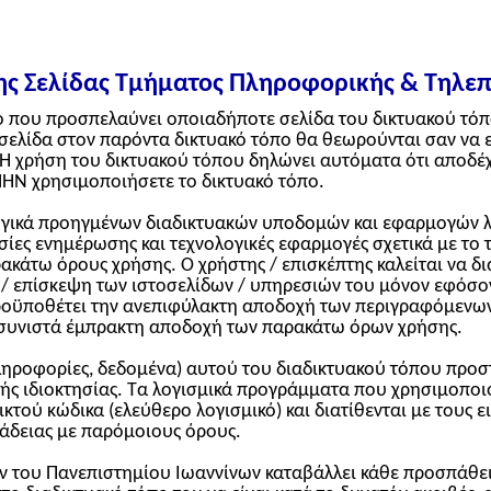
ης Σελίδας Τμήματος Πληροφορικής & Τηλεπ
ο που προσπελαύνει οποιαδήποτε σελίδα του δικτυακού τόπο
 σελίδα στον παρόντα δικτυακό τόπο θα θεωρούνται σαν να 
Η χρήση του δικτυακού τόπου δηλώνει αυτόματα ότι αποδέχ
ΗΝ χρησιμοποιήσετε το δικτυακό τόπο.
ογικά προηγμένων διαδικτυακών υποδομών και εφαρμογών λ
εσίες ενημέρωσης και τεχνολογικές εφαρμογές σχετικά με τ
κάτω όρους χρήσης. Ο χρήστης / επισκέπτης καλείται να δ
η / επίσκεψη των ιστοσελίδων / υπηρεσιών του μόνον εφόσο
ροϋποθέτει την ανεπιφύλακτη αποδοχή των περιγραφόμενων
 συνιστά έμπρακτη αποδοχή των παρακάτω όρων χρήσης.
πληροφορίες, δεδομένα) αυτού του διαδικτυακού τόπου προστ
κής ιδιοκτησίας. Τα λογισμικά προγράμματα που χρησιμοποιο
τού κώδικα (ελεύθερο λογισμικό) και διατίθενται με τους ει
άδειας με παρόμοιους όρους.
 του Πανεπιστημίου Ιωαννίνων καταβάλλει κάθε προσπάθεια