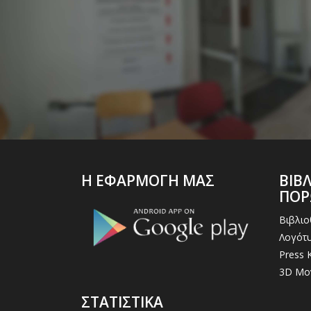
Η ΕΦΑΡΜΟΓΗ ΜΑΣ
ΒΙΒ
ΠΟ
Βιβλι
Λογότυ
Press K
3D Μο
ΣΤΑΤΙΣΤΙΚΑ