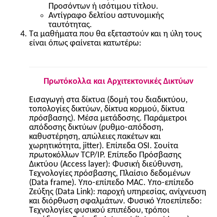
Προσόντων ή ισότιμου τίτλου.
Αντίγραφο δελτίου αστυνομικής
ταυτότητας.
Τα μαθήματα που θα εξεταστούν και η ύλη τους
είναι όπως φαίνεται κατωτέρω:
Πρωτόκολλα και Αρχιτεκτονικές Δικτύων
Εισαγωγή στα δίκτυα (δομή του διαδικτύου,
τοπολογίες δικτύων, δίκτυα κορμού, δίκτυα
πρόσβασης). Μέσα μετάδοσης. Παράμετροι
απόδοσης δικτύων (ρυθμο-απόδοση,
καθυστέρηση, απώλειες πακέτων και
χωρητικότητα, jitter). Επίπεδα OSI. Σουίτα
πρωτοκόλλων TCP/IP. Επίπεδο Πρόσβασης
Δικτύου (Access layer): Φυσική διεύθυνση,
Τεχνολογίες πρόσβασης, Πλαίσιο δεδομένων
(Data frame). Υπο-επίπεδο MAC. Υπο-επίπεδο
Ζεύξης (Data Link): παροχή υπηρεσίας, ανίχνευση
και διόρθωση σφαλμάτων. Φυσικό Υποεπίπεδο:
Τεχνολογίες φυσικού επιπέδου, τρόποι