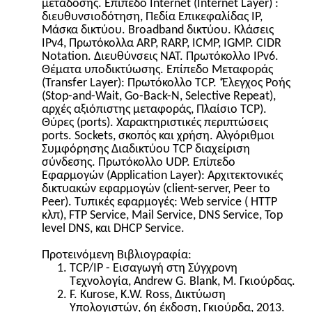
μετάδοσης. Επίπεδο Internet (Internet Layer) :
διευθυνσιοδότηση, Πεδία Επικεφαλίδας IP,
Μάσκα δικτύου. Broadband δικτύου. Κλάσεις
IPv4, Πρωτόκολλα ARP, RARP, ICMP, IGMP. CIDR
Notation. Διευθύνσεις ΝΑΤ. Πρωτόκολλο IPv6.
Θέματα υποδικτύωσης. Επίπεδο Μεταφοράς
(Transfer Layer): Πρωτόκολλο TCP. ‘Έλεγχος Ροής
(Stop-and-Wait, Go-Back-N, Selective Repeat),
αρχές αξιόπιστης μεταφοράς, Πλαίσιο TCP).
Θύρες (ports). Χαρακτηριστικές περιπτώσεις
ports. Sockets, σκοπός και χρήση. Αλγόριθμοι
Συμφόρησης Διαδικτύου TCP διαχείριση
σύνδεσης. Πρωτόκολλο UDP. Επίπεδο
Εφαρμογών (Application Layer): Αρχιτεκτονικές
δικτυακών εφαρμογών (client-server, Peer to
Peer). Τυπικές εφαρμογές: Web service ( HTTP
κλπ), FTP Service, Mail Service, DNS Service, Top
level DNS, και DHCP Service.
Προτεινόμενη Βιβλιογραφία:
TCP/IP - Εισαγωγή στη Σύγχρονη
Τεχνολογία, Andrew G. Blank, Μ. Γκιούρδας.
F. Kurose, K.W. Ross, Δικτύωση
Υπολογιστών, 6η έκδοση, Γκιούρδα, 2013.