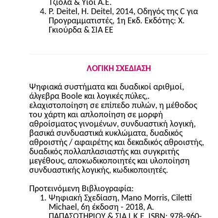
Τζιόλα & Υιοί Α.Ε.
P. Deitel, H. Deitel, 2014, Οδηγός της C για
Προγραμματιστές, 1η Εκδ. Εκδότης: Χ.
Γκιούρδα & ΣΙΑ ΕΕ
ΛΟΓΙΚΗ ΣΧΕΔΙΑΣΗ
Ψηφιακά συστήματα και δυαδικοί αριθμοί,
άλγεβρα Boole και λογικές πύλες,.
ελαχιστοποίηση σε επίπεδο πυλών, η μέθοδος
του χάρτη και απλοποίηση σε μορφή
αθροίσματος γινομένων, συνδυαστική λογική,
βασικά συνδυαστικά κυκλώματα, δυαδικός
αθροιστής / αφαιρέτης και δεκαδικός αθροιστής,
δυαδικός πολλαπλασιαστής και συγκριτής
μεγέθους, αποκωδικοποιητές και υλοποίηση
συνδυαστικής λογικής, κωδικοποιητές.
Προτεινόμενη Βιβλιογραφία:
Ψηφιακή Σχεδίαση, Mano Morris, Ciletti
Michael, 6η έκδοση - 2018, Α.
ΠΑΠΑΣΩΤΗΡΙΟΥ & ΣΙΑ Ι.Κ.Ε, ISBN: 978-960-