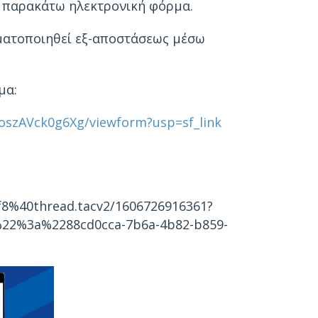
 παρακάτω ηλεκτρονική φόρμα.
ματοποιηθεί εξ-αποστάσεως μέσω
μα:
oszAVck0g6Xg/viewform?usp=sf_link
f8%40thread.tacv2/1606726916361?
22%3a%2288cd0cca-7b6a-4b82-b859-