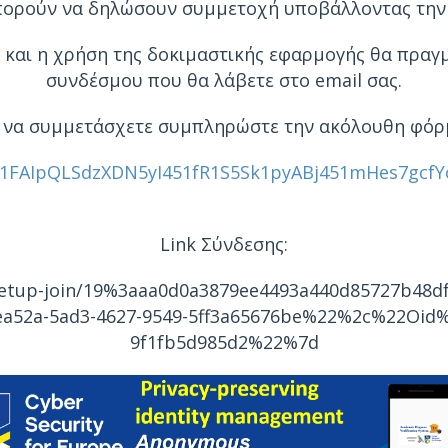
πορούν να δηλώσουν συμμετοχή υποβάλλοντας την
 και η χρήση της δοκιμαστικής εφαρμογής θα πραγ
συνδέσμου που θα λάβετε στο email σας.
α να συμμετάσχετε συμπληρώστε την ακόλουθη φόρ
e/1FAIpQLSdzXDN5yI451fR1S5Sk1pyABj451mHes7gcfY
Link Σύνδεσης:
eetup-join/19%3aaa0d0a3879ee4493a440d85727b48d
52a-5ad3-4627-9549-5ff3a65676be%22%2c%22Oid%
9f1fb5d985d2%22%7d