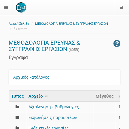
Ε
$langMenu
ί
Αρχική Σελίδα
ΜΕΘΟΔΟΛΟΓΙΑ ΕΡΕΥΝΑΣ & ΣΥΓΓΡΑΦΗΣ ΕΡΓΑΣΙΩΝ
ο
ζήτηση
Έγγραφα
δ
ο
ΜΕΘΟΔΟΛΟΓΙΑ ΕΡΕΥΝΑΣ &
ς
ΣΥΓΓΡΑΦΗΣ ΕΡΓΑΣΙΩΝ
(605Β)
Έγγραφα
Αρχικός κατάλογος
Τύπος
Aρχείο
Μέγεθος
Ημερ
Αξιολόγηση - βαθμολογίες
11/5/
Εκφωνήσεις παραδοτέων
11/5/
Ενδεικτικές εργασίες
26/5/