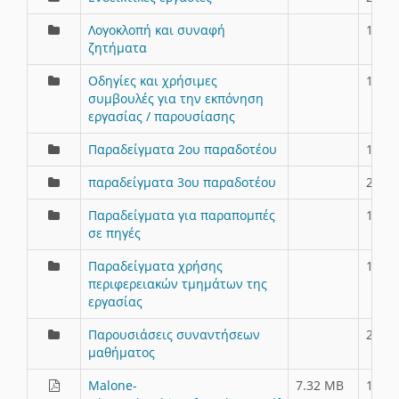
Λογοκλοπή και συναφή
11/5/
ζητήματα
Οδηγίες και χρήσιμες
11/5/
συμβουλές για την εκπόνηση
εργασίας / παρουσίασης
Παραδείγματα 2ου παραδοτέου
1/7/2
παραδείγματα 3ου παραδοτέου
27/4/
Παραδείγματα για παραπομπές
11/5/
σε πηγές
Παραδείγματα χρήσης
11/5/
περιφερειακών τμημάτων της
εργασίας
Παρουσιάσεις συναντήσεων
29/4/
μαθήματος
Malone-
7.32 MB
12/3/